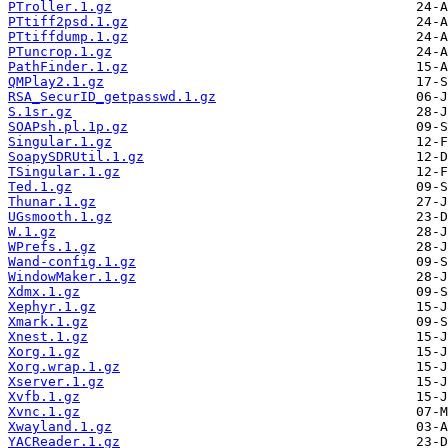
PTroller.1.gz
PTtiff2psd.1.gz
PTtiffdump.1.gz
PTuncrop.1.gz
PathFinder.1.gz
QMPlay2.1.gz
RSA_SecurID_getpasswd.1.gz
S.1sr.gz
SOAPsh.pl.1p.gz
Singular.1.gz
SoapySDRUtil.1.gz
TSingular.1.gz
Ted.1.gz
Thunar.1.gz
UGsmooth.1.gz
W.1.gz
WPrefs.1.gz
Wand-config.1.gz
WindowMaker.1.gz
Xdmx.1.gz
Xephyr.1.gz
Xmark.1.gz
Xnest.1.gz
Xorg.1.gz
Xorg.wrap.1.gz
Xserver.1.gz
Xvfb.1.gz
Xvnc.1.gz
Xwayland.1.gz
YACReader.1.gz