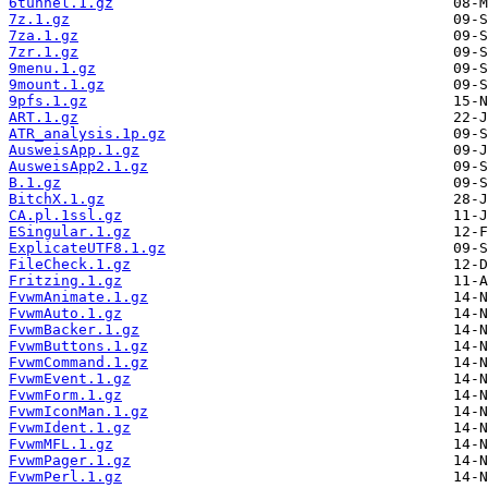
6tunnel.1.gz
7z.1.gz
7za.1.gz
7zr.1.gz
9menu.1.gz
9mount.1.gz
9pfs.1.gz
ART.1.gz
ATR_analysis.1p.gz
AusweisApp.1.gz
AusweisApp2.1.gz
B.1.gz
BitchX.1.gz
CA.pl.1ssl.gz
ESingular.1.gz
ExplicateUTF8.1.gz
FileCheck.1.gz
Fritzing.1.gz
FvwmAnimate.1.gz
FvwmAuto.1.gz
FvwmBacker.1.gz
FvwmButtons.1.gz
FvwmCommand.1.gz
FvwmEvent.1.gz
FvwmForm.1.gz
FvwmIconMan.1.gz
FvwmIdent.1.gz
FvwmMFL.1.gz
FvwmPager.1.gz
FvwmPerl.1.gz