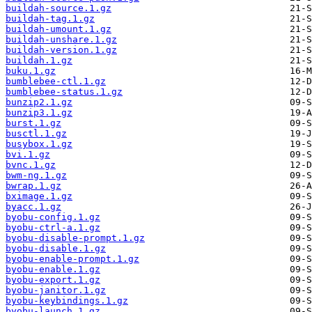
buildah-source.1.gz
buildah-tag.1.gz
buildah-umount.1.gz
buildah-unshare.1.gz
buildah-version.1.gz
buildah.1.gz
buku.1.gz
bumblebee-ctl.1.gz
bumblebee-status.1.gz
bunzip2.1.gz
bunzip3.1.gz
burst.1.gz
busctl.1.gz
busybox.1.gz
bvi.1.gz
bvnc.1.gz
bwm-ng.1.gz
bwrap.1.gz
bximage.1.gz
byacc.1.gz
byobu-config.1.gz
byobu-ctrl-a.1.gz
byobu-disable-prompt.1.gz
byobu-disable.1.gz
byobu-enable-prompt.1.gz
byobu-enable.1.gz
byobu-export.1.gz
byobu-janitor.1.gz
byobu-keybindings.1.gz
byobu-launch.1.gz