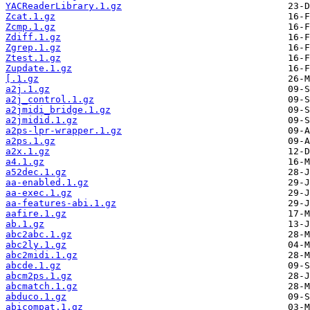
YACReaderLibrary.1.gz
Zcat.1.gz
Zcmp.1.gz
Zdiff.1.gz
Zgrep.1.gz
Ztest.1.gz
Zupdate.1.gz
[.1.gz
a2j.1.gz
a2j_control.1.gz
a2jmidi_bridge.1.gz
a2jmidid.1.gz
a2ps-lpr-wrapper.1.gz
a2ps.1.gz
a2x.1.gz
a4.1.gz
a52dec.1.gz
aa-enabled.1.gz
aa-exec.1.gz
aa-features-abi.1.gz
aafire.1.gz
ab.1.gz
abc2abc.1.gz
abc2ly.1.gz
abc2midi.1.gz
abcde.1.gz
abcm2ps.1.gz
abcmatch.1.gz
abduco.1.gz
abicompat.1.gz