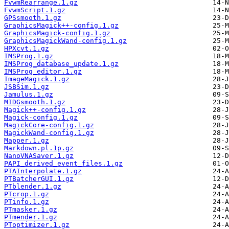
FvwmRearrange.1.gz
FvwmScript.1.gz
GPSsmooth.1.gz
GraphicsMagick++-config.1.gz
GraphicsMagick-config.1.gz
GraphicsMagickWand-config.1.gz
HPXcvt.1.gz
IMSProg.1.gz
IMSProg_database_update.1.gz
IMSProg_editor.1.gz
ImageMagick.1.gz
JSBSim.1.gz
Jamulus.1.gz
MIDGsmooth.1.gz
Magick++-config.1.gz
Magick-config.1.gz
MagickCore-config.1.gz
MagickWand-config.1.gz
Mapper.1.gz
Markdown.pl.1p.gz
NanoVNASaver.1.gz
PAPI_derived_event_files.1.gz
PTAInterpolate.1.gz
PTBatcherGUI.1.gz
PTblender.1.gz
PTcrop.1.gz
PTinfo.1.gz
PTmasker.1.gz
PTmender.1.gz
PToptimizer.1.gz