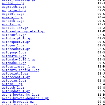
audtool.1.gz
augmatch.1.gz
augparse.1.gz
augtool.1.gz
aumeta.1.gz
aunpack.1.gz
aur.1sr.gz
austlii.1sr.gz
auto-auto-complete.1.gz
autoconf.1.gz
autodia.pl.1p.gz
autoexpect.1.gz
autogen.1.gz
autoheader.1.gz
autojump.1.gz
autom4te.1.gz
automake-1.16.1.gz
automake.1.gz
autooptimiser.1.gz
autoopts-config.1.gz
autopoint.1.gz
autoreconf.1.gz
autoscan.1.gz
autosp.1.gz
autossh.1.gz
autoupdate.1.gz
avahi-bookmarks.1.gz
avahi-browse-domains.1.gz
avahi-browse.1.gz