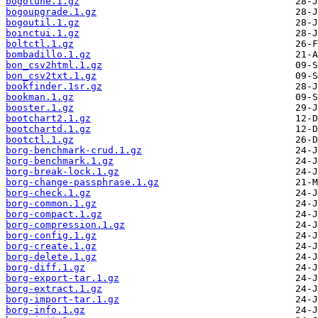
bogotune.1.gz
bogoupgrade.1.gz
bogoutil.1.gz
boinctui.1.gz
boltctl.1.gz
bombadillo.1.gz
bon_csv2html.1.gz
bon_csv2txt.1.gz
bookfinder.1sr.gz
bookman.1.gz
booster.1.gz
bootchart2.1.gz
bootchartd.1.gz
bootctl.1.gz
borg-benchmark-crud.1.gz
borg-benchmark.1.gz
borg-break-lock.1.gz
borg-change-passphrase.1.gz
borg-check.1.gz
borg-common.1.gz
borg-compact.1.gz
borg-compression.1.gz
borg-config.1.gz
borg-create.1.gz
borg-delete.1.gz
borg-diff.1.gz
borg-export-tar.1.gz
borg-extract.1.gz
borg-import-tar.1.gz
borg-info.1.gz