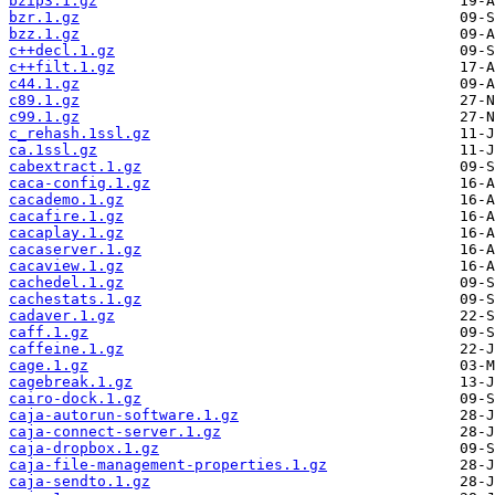
bzip3.1.gz
bzr.1.gz
bzz.1.gz
c++decl.1.gz
c++filt.1.gz
c44.1.gz
c89.1.gz
c99.1.gz
c_rehash.1ssl.gz
ca.1ssl.gz
cabextract.1.gz
caca-config.1.gz
cacademo.1.gz
cacafire.1.gz
cacaplay.1.gz
cacaserver.1.gz
cacaview.1.gz
cachedel.1.gz
cachestats.1.gz
cadaver.1.gz
caff.1.gz
caffeine.1.gz
cage.1.gz
cagebreak.1.gz
cairo-dock.1.gz
caja-autorun-software.1.gz
caja-connect-server.1.gz
caja-dropbox.1.gz
caja-file-management-properties.1.gz
caja-sendto.1.gz