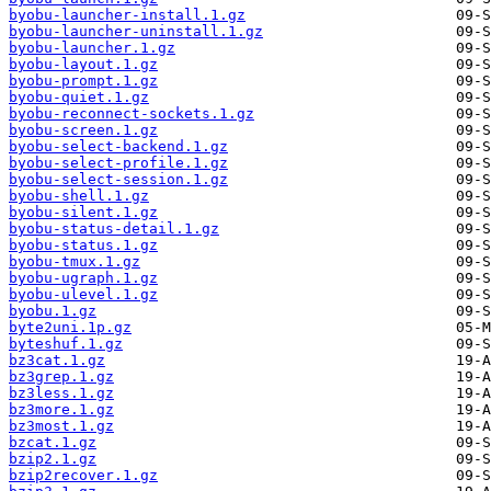
byobu-launcher-install.1.gz
byobu-launcher-uninstall.1.gz
byobu-launcher.1.gz
byobu-layout.1.gz
byobu-prompt.1.gz
byobu-quiet.1.gz
byobu-reconnect-sockets.1.gz
byobu-screen.1.gz
byobu-select-backend.1.gz
byobu-select-profile.1.gz
byobu-select-session.1.gz
byobu-shell.1.gz
byobu-silent.1.gz
byobu-status-detail.1.gz
byobu-status.1.gz
byobu-tmux.1.gz
byobu-ugraph.1.gz
byobu-ulevel.1.gz
byobu.1.gz
byte2uni.1p.gz
byteshuf.1.gz
bz3cat.1.gz
bz3grep.1.gz
bz3less.1.gz
bz3more.1.gz
bz3most.1.gz
bzcat.1.gz
bzip2.1.gz
bzip2recover.1.gz