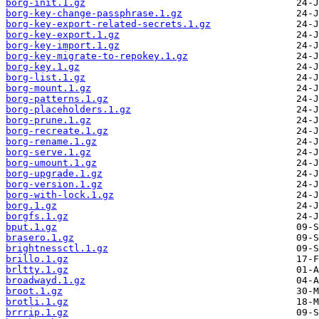
borg-init.1.gz
borg-key-change-passphrase.1.gz
borg-key-export-related-secrets.1.gz
borg-key-export.1.gz
borg-key-import.1.gz
borg-key-migrate-to-repokey.1.gz
borg-key.1.gz
borg-list.1.gz
borg-mount.1.gz
borg-patterns.1.gz
borg-placeholders.1.gz
borg-prune.1.gz
borg-recreate.1.gz
borg-rename.1.gz
borg-serve.1.gz
borg-umount.1.gz
borg-upgrade.1.gz
borg-version.1.gz
borg-with-lock.1.gz
borg.1.gz
borgfs.1.gz
bput.1.gz
brasero.1.gz
brightnessctl.1.gz
brillo.1.gz
brltty.1.gz
broadwayd.1.gz
broot.1.gz
brotli.1.gz
brrrip.1.gz