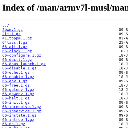
Index of /man/armv7l-musl/man
../
2bwm.1.gz
2ff.1.gz
411toppm.1.gz
64tass.1.gz
66-all.1.gz
66-clock.1.gz
66-configure.1.gz
66-dbctl.1.gz
66-dbus-launch.1.gz
66-disable.1.gz
66-echo.1.gz
66-enable.1.gz
66-env.1.gz
66-free.1.gz
66-getenv.1.gz
66-gnwenv.1.gz
66-halt.1.gz
66-init.1.gz
66-inresolve.1.gz
66-inservice.1.gz
66-instate.1.gz
66-intree.1.gz
66-ns.1.gz