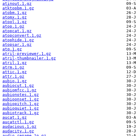
atinout.1.gz
atktopbm.1.gz
atobm.1.gz
atomx.1.gz
atool.1.gz
atop.1.gz
atopcat.1.gz
atopconvert.1.gz
atophide.1.gz
atopsar.1.gz
atq.1.gz
atril-previewer.1.gz
atril-thumbnailer.1.gz
atril.1.gz
atrm.1.gz
attic.1.gz
attr.1.gz
aubio.1.gz
aubiocut.1.gz
aubiomfcc.1.gz
aubionotes.1.gz
aubioonset.1.gz
aubiopitch.1.gz
aubioquiet.1.gz
aubiotrack.1.gz
aucat.1.gz
aucatctl.1.gz
audacious.1.gz
audacity.1.gz
audio_rename.1p.gz