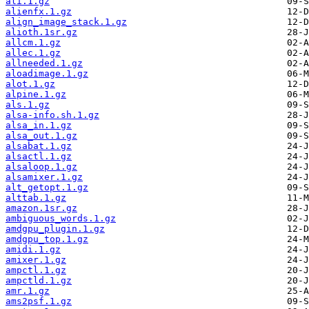
ali.1.gz
alienfx.1.gz
align_image_stack.1.gz
alioth.1sr.gz
allcm.1.gz
allec.1.gz
allneeded.1.gz
aloadimage.1.gz
alot.1.gz
alpine.1.gz
als.1.gz
alsa-info.sh.1.gz
alsa_in.1.gz
alsa_out.1.gz
alsabat.1.gz
alsactl.1.gz
alsaloop.1.gz
alsamixer.1.gz
alt_getopt.1.gz
alttab.1.gz
amazon.1sr.gz
ambiguous_words.1.gz
amdgpu_plugin.1.gz
amdgpu_top.1.gz
amidi.1.gz
amixer.1.gz
ampctl.1.gz
ampctld.1.gz
amr.1.gz
ams2psf.1.gz