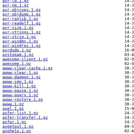
avr-ld.1.gz
avr-nm.1.gz
avr-objcopy.1.gz
avr-objdump.1.gz
avr-ranlib.1.gz
avr-readelf.1.gz
avr-size.1.gz
avr-strings.1.gz
avr-strip.1.gz
avr-windmc.1.gz
avr-windres.1.gz
avrdude.1.gz
avstopam.1.gz
awesome-client.1.gz
awesome.1.gz
awww-clear-cache.1.gz
awww-clear.1.gz
awww-daemon.1.gz
awww-img.1.gz
awww-kill.1.gz
awww-pause.1.gz
awww-query.1.gz
awww-restore.1.gz
awww.1.gz
axel.1.gz
axfer-list.1.gz
axfer-transfer.1.gz
axfer.1.gz
axgetput.1.gz
axohelp.1.gz