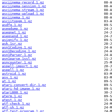
asciinema-record.1.gz
asciinema-session.1.gz
asciinema-stream.1.gz
asciinema-upload.1.gz
asciinema.1.gz
asciitopgm.1.gz
asdfg.1.gz
aseqdump.1.gz
aseqnet.1.gz
aseqsend.1.gz
asignify.1.gz
ask.1sr.gz
asn1Coding.1.gz
asn1Decoding.1.gz
asn1Parser.1.gz
asn1parse.1ssl.gz
asncounter.1.gz
aspell-import.1.gz
aspell.1.gz
astroid.1.gz
asy.1.gz
at.1.gz
atari-convert-dir.1.gz
atari-hd-image.1.gz
atari800.1.gz
aterm.1.gz
atest.1.gz
atf-check.1.gz
atf-sh.1.gz
atf-test-program.1.gz