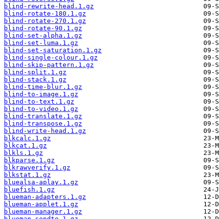
blind-rewrite-head.1.gz
blind-rotate-180.1.gz
blind-rotate-270.1.gz
blind-rotate-90.1.gz
blind-set-alpha.1.gz
blind-set-luma.1.gz
blind-set-saturation.1.gz
blind-single-colour.1.gz
blind-skip-pattern.1.gz
blind-split.1.gz
blind-stack.1.gz
blind-time-blur.1.gz
blind-to-image.1.gz
blind-to-text.1.gz
blind-to-video.1.gz
blind-translate.1.gz
blind-transpose.1.gz
blind-write-head.1.gz
blkcalc.1.gz
blkcat.1.gz
blkls.1.gz
blkparse.1.gz
blkrawverify.1.gz
blkstat.1.gz
bluealsa-aplay.1.gz
bluefish.1.gz
blueman-adapters.1.gz
blueman-applet.1.gz
blueman-manager.1.gz
blueman-sendto.1.gz