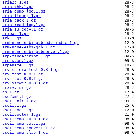
aria2c.1.gz
aria_chk.1.gz
aria_dump_log.1.gz
aria_ftdump.1.gz
aria_pack.1.gz
aria_read_log.1.gz
aria_s3_copy.1.gz
aribas.1.gz
ark.1.gz
arm-none-eabi-gdb-add-index.1.gz
arm-none-eabi-gdb.1.gz
arm-none-eabi-gdbserver.1.gz
arp-fingerprint.1.gz
arp-scan.1.gz
arpaname.1.gz
arv-camera-test-0.8.1.gz
arv-test-0.8.1.gz
arv-tool-0.8.1.gz
arv-viewer-0.8.1.gz
arxiv.1sr.gz
as.1.gz
asc2xml.1.gz
ascii-xfr.1.gz
ascii.1.gz
asciidoc.1.gz
asciidoctor.1.gz
asciinema-auth.1.gz
asciinema-cat.1.gz
asciinema-convert.1.gz
asciinema-play.1.gz