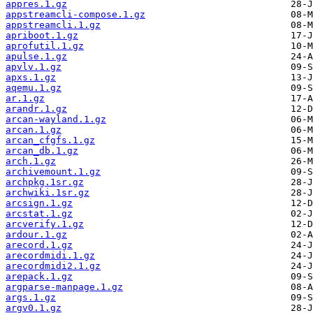
appres.1.gz
appstreamcli-compose.1.gz
appstreamcli.1.gz
apriboot.1.gz
aprofutil.1.gz
apulse.1.gz
apvlv.1.gz
apxs.1.gz
aqemu.1.gz
ar.1.gz
arandr.1.gz
arcan-wayland.1.gz
arcan.1.gz
arcan_cfgfs.1.gz
arcan_db.1.gz
arch.1.gz
archivemount.1.gz
archpkg.1sr.gz
archwiki.1sr.gz
arcsign.1.gz
arcstat.1.gz
arcverify.1.gz
ardour.1.gz
arecord.1.gz
arecordmidi.1.gz
arecordmidi2.1.gz
arepack.1.gz
argparse-manpage.1.gz
args.1.gz
argv0.1.gz