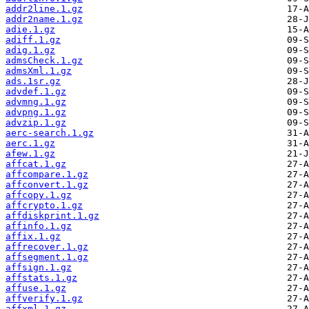
addr2line.1.gz
addr2name.1.gz
adie.1.gz
adiff.1.gz
adig.1.gz
admsCheck.1.gz
admsXml.1.gz
ads.1sr.gz
advdef.1.gz
advmng.1.gz
advpng.1.gz
advzip.1.gz
aerc-search.1.gz
aerc.1.gz
afew.1.gz
affcat.1.gz
affcompare.1.gz
affconvert.1.gz
affcopy.1.gz
affcrypto.1.gz
affdiskprint.1.gz
affinfo.1.gz
affix.1.gz
affrecover.1.gz
affsegment.1.gz
affsign.1.gz
affstats.1.gz
affuse.1.gz
affverify.1.gz
affxml.1.gz