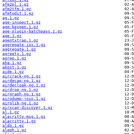
afm2pl.1.gz
afm2tfm.1.gz
afmtodit.1.gz
ag.1.gz
age-inspect.1.gz
age-keygen.1.gz
age-plugin-batchpass.1.gz
age.1.gz
agentxtrap.1.gz
aggregate-ios.1.gz
aggregate.1.gz
agreety.1.gz
agrep.1.gz
aha.1.gz
ahost.1.gz
aide.1.gz
aircrack-ng.1.gz
airdecap-ng.1.gz
airdecloak-ng.1.gz
airdrop-ng.1.gz
airgraph-ng.1.gz
airodump-join.1.gz
airolib-ng.1.gz
airscan-discover.1.gz
al.1.gz
alacritty-msg.1.gz
alacritty.1.gz
aldo.1.gz
aleph.1.gz