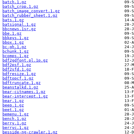
batch.1.gz
batch_crop.1.gz
batch_image_convert.1.gz
batch_rubber_sheet.1.gz
bats.1.gz
batsignal.1.gz
bbcnews.1sr.gz
bbe.1.gz
bbkeys.1.gz
bbox.1.gz
bc-gh.1.gz
bchunk.1.gz
bcomps.1.gz
bdf2gdfont.pl.1p.gz
bdf2psf.1.gz
bdf2sfd.1.gz
bdfresize.1.gz
bdftopcf.1.gz
bdftruncate.1.gz
beanstalkd.1.gz
bear-citnames.1.gz
bear-intercept.1.gz
bear.1.gz
beep.1.gz
beet.1.gz
bemenu.1.gz
bench.1.gz
berry.1.gz
berryc.1.gz
besside-ng-crawler.1.gz