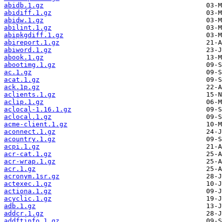
abidb.1.gz
abidiff.1.gz
abidw.1.gz
abilint.1.gz
abipkgdiff.1.gz
abireport.1.gz
abiword.1.gz
abook.1.gz
abootimg.1.gz
ac.1.gz
acat.1.gz
ack.1p.gz
aclients.1.gz
aclip.1.gz
aclocal-1.16.1.gz
aclocal.1.gz
acme-client.1.gz
aconnect.1.gz
acountry.1.gz
acpi.1.gz
acr-cat.1.gz
acr-wrap.1.gz
acr.1.gz
acronym.1sr.gz
actexec.1.gz
actiona.1.gz
acyclic.1.gz
adb.1.gz
addcr.1.gz
addftinfo.1.gz