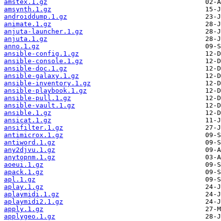
amstex.1.gz
amsynth.1.gz
androiddump.1.gz
animate.1.gz
anjuta-launcher.1.gz
anjuta.1.gz
anno.1.gz
ansible-config.1.gz
ansible-console.1.gz
ansible-doc.1.gz
ansible-galaxy.1.gz
ansible-inventory.1.gz
ansible-playbook.1.gz
ansible-pull.1.gz
ansible-vault.1.gz
ansible.1.gz
ansicat.1.gz
ansifilter.1.gz
antimicrox.1.gz
antiword.1.gz
any2djvu.1.gz
anytopnm.1.gz
aoeui.1.gz
apack.1.gz
apl.1.gz
aplay.1.gz
aplaymidi.1.gz
aplaymidi2.1.gz
apply.1.gz
applygeo.1.gz