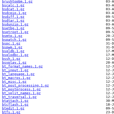
brushtopbm.1.gz
bscalc.1.gz
bsdcat.1.gz
bsdcpio.1.gz
bsdiff.1.gz
bsdtar.1.gz
bsdunzip.1.gz
bsetbg.1.gz
bsetroot.1.gz
bsmtp.1.gz
bspatch.1.gz
bspc.1.gz
bspwm.1.gz
bsqldb.1.gz
bsqlodbc.1.gz
bssh.1.gz
bsvplay.1.gz
bt_format_names.1.gz
bt_input.1.gz
bt_language.1.gz
bt_macros.1.gz
bt_misc.1.gz
bt_post_processing.1.gz
bt_postprocess.1.gz
bt_split_names.1.gz
bt_traversal.1.gz
btattach.1.gz
btcflash.1.gz
btedit.1.gz
btfs.1.gz