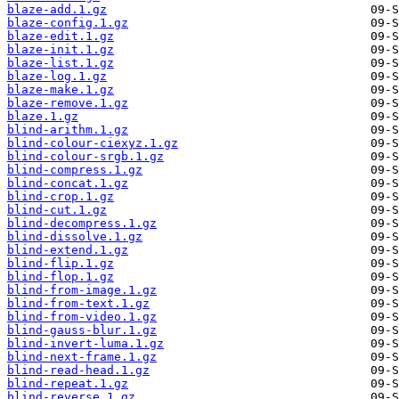
blaze-add.1.gz
blaze-config.1.gz
blaze-edit.1.gz
blaze-init.1.gz
blaze-list.1.gz
blaze-log.1.gz
blaze-make.1.gz
blaze-remove.1.gz
blaze.1.gz
blind-arithm.1.gz
blind-colour-ciexyz.1.gz
blind-colour-srgb.1.gz
blind-compress.1.gz
blind-concat.1.gz
blind-crop.1.gz
blind-cut.1.gz
blind-decompress.1.gz
blind-dissolve.1.gz
blind-extend.1.gz
blind-flip.1.gz
blind-flop.1.gz
blind-from-image.1.gz
blind-from-text.1.gz
blind-from-video.1.gz
blind-gauss-blur.1.gz
blind-invert-luma.1.gz
blind-next-frame.1.gz
blind-read-head.1.gz
blind-repeat.1.gz
blind-reverse.1.gz