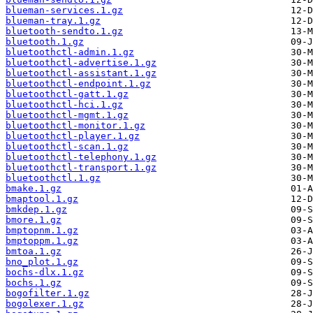
blueman-services.1.gz
blueman-tray.1.gz
bluetooth-sendto.1.gz
bluetooth.1.gz
bluetoothctl-admin.1.gz
bluetoothctl-advertise.1.gz
bluetoothctl-assistant.1.gz
bluetoothctl-endpoint.1.gz
bluetoothctl-gatt.1.gz
bluetoothctl-hci.1.gz
bluetoothctl-mgmt.1.gz
bluetoothctl-monitor.1.gz
bluetoothctl-player.1.gz
bluetoothctl-scan.1.gz
bluetoothctl-telephony.1.gz
bluetoothctl-transport.1.gz
bluetoothctl.1.gz
bmake.1.gz
bmaptool.1.gz
bmkdep.1.gz
bmore.1.gz
bmptopnm.1.gz
bmptoppm.1.gz
bmtoa.1.gz
bno_plot.1.gz
bochs-dlx.1.gz
bochs.1.gz
bogofilter.1.gz
bogolexer.1.gz