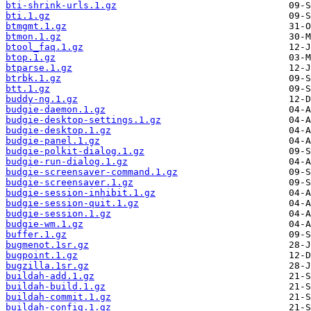
bti-shrink-urls.1.gz
bti.1.gz
btmgmt.1.gz
btmon.1.gz
btool_faq.1.gz
btop.1.gz
btparse.1.gz
btrbk.1.gz
btt.1.gz
buddy-ng.1.gz
budgie-daemon.1.gz
budgie-desktop-settings.1.gz
budgie-desktop.1.gz
budgie-panel.1.gz
budgie-polkit-dialog.1.gz
budgie-run-dialog.1.gz
budgie-screensaver-command.1.gz
budgie-screensaver.1.gz
budgie-session-inhibit.1.gz
budgie-session-quit.1.gz
budgie-session.1.gz
budgie-wm.1.gz
buffer.1.gz
bugmenot.1sr.gz
bugpoint.1.gz
bugzilla.1sr.gz
buildah-add.1.gz
buildah-build.1.gz
buildah-commit.1.gz
buildah-config.1.gz