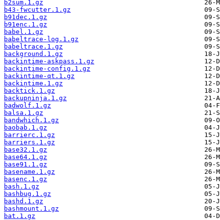
b2sum.1.gz
b43-fwcutter.1.gz
b91dec.1.gz
b91enc.1.gz
babel.1.gz
babeltrace-log.1.gz
babeltrace.1.gz
background.1.gz
backintime-askpass.1.gz
backintime-config.1.gz
backintime-qt.1.gz
backintime.1.gz
backtick.1.gz
backupninja.1.gz
badwolf.1.gz
balsa.1.gz
bandwhich.1.gz
baobab.1.gz
barrierc.1.gz
barriers.1.gz
base32.1.gz
base64.1.gz
base91.1.gz
basename.1.gz
basenc.1.gz
bash.1.gz
bashbug.1.gz
bashd.1.gz
bashmount.1.gz
bat.1.gz