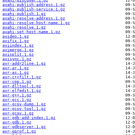
avahi-discover.1.gz
avahi-publish-address.1.gz
avahi-publish-service.1.gz
avahi-publish.1.gz
avahi-resolve-address.1.gz
avahi-resolve-host-name.1.gz
avahi-resolve.1.gz
avahi-set-host-name.1.gz
avideo.1.gz
avifix.1.gz
aviindex.1.gz
avimerge.1.gz
avisplit.1.gz
avisync.1.gz
avr-addr2line.1.gz
avr-ar.1.gz
avr-as.1.gz
avr-c++filt.1.gz
avr-cpp.1.gz
avr-dlltool.1.gz
avr-elfedit.1.gz
avr-g++.1.gz
avr-gcc.1.gz
avr-gcov-dump.1.gz
avr-gcov-tool.1.gz
avr-gcov.1.gz
avr-gdb-add-index.1.gz
avr-gdb.1.gz
avr-gdbserver.1.gz
avr-gprof.1.gz