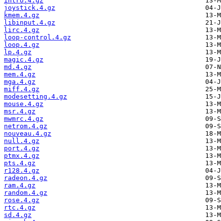
intro.4.gz
joystick.4.gz
kmem.4.gz
libinput.4.gz
lirc.4.gz
loop-control.4.gz
loop.4.gz
lp.4.gz
magic.4.gz
md.4.gz
mem.4.gz
mga.4.gz
miff.4.gz
modesetting.4.gz
mouse.4.gz
msr.4.gz
mwmrc.4.gz
netrom.4.gz
nouveau.4.gz
null.4.gz
port.4.gz
ptmx.4.gz
pts.4.gz
r128.4.gz
radeon.4.gz
ram.4.gz
random.4.gz
rose.4.gz
rtc.4.gz
sd.4.gz