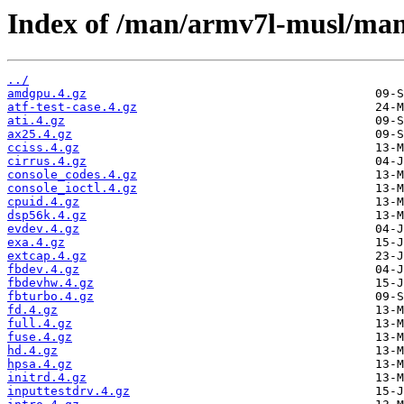
Index of /man/armv7l-musl/man
../
amdgpu.4.gz
atf-test-case.4.gz
ati.4.gz
ax25.4.gz
cciss.4.gz
cirrus.4.gz
console_codes.4.gz
console_ioctl.4.gz
cpuid.4.gz
dsp56k.4.gz
evdev.4.gz
exa.4.gz
extcap.4.gz
fbdev.4.gz
fbdevhw.4.gz
fbturbo.4.gz
fd.4.gz
full.4.gz
fuse.4.gz
hd.4.gz
hpsa.4.gz
initrd.4.gz
inputtestdrv.4.gz