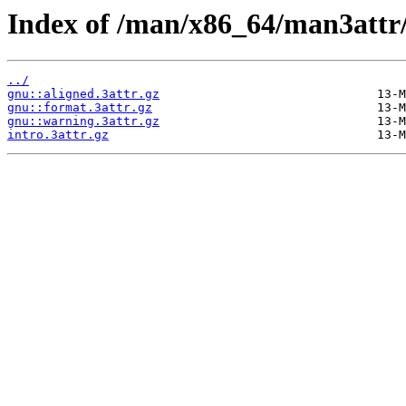
Index of /man/x86_64/man3attr
../
gnu::aligned.3attr.gz
gnu::format.3attr.gz
gnu::warning.3attr.gz
intro.3attr.gz