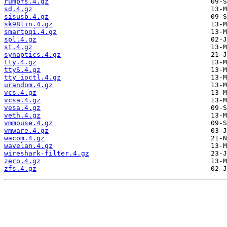
rumpfs.4.gz
sd.4.gz
sisusb.4.gz
sk98lin.4.gz
smartpqi.4.gz
spl.4.gz
st.4.gz
synaptics.4.gz
tty.4.gz
ttyS.4.gz
tty_ioctl.4.gz
urandom.4.gz
vcs.4.gz
vcsa.4.gz
vesa.4.gz
veth.4.gz
vmmouse.4.gz
vmware.4.gz
wacom.4.gz
wavelan.4.gz
wireshark-filter.4.gz
zero.4.gz
zfs.4.gz