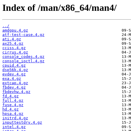
Index of /man/x86_64/man4/
../
amdgpu.4.gz
atf-test-case.4.gz
ati.4.gz
ax25.4.gz
cciss.4.gz
cirrus.4.gz
console_codes.4.gz
console_ioctl.4.gz
cpuid.4.gz
dsp56k.4.gz
evdev.4.gz
exa.4.gz
extcap.4.gz
fbdev.4.gz
fbdevhw.4.gz
fd.4.gz
full.4.gz
fuse.4.gz
hd.4.gz
hpsa.4.gz
initrd.4.gz
inputtestdrv.4.gz
intel.4.gz