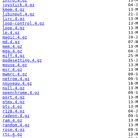
intro.4.gz
joystick.4.gz
kmem.4.gz
libinput.4.gz
lirc.4.gz
loop-control.4.gz
loop.4.gz
lp.4.gz
magic.4.gz
md.4.gz
mem.4.gz
mga.4.gz
miff.4.gz
modesetting.4.gz
mouse.4.gz
msr.4.gz
mwmrc.4.gz
netrom.4.gz
nouveau.4.gz
null.4.gz
openchrome.4.gz
port.4.gz
ptmx.4.gz
pts.4.gz
r128.4.gz
radeon.4.gz
ram.4.gz
random.4.gz
rose.4.gz
rtc.4.gz