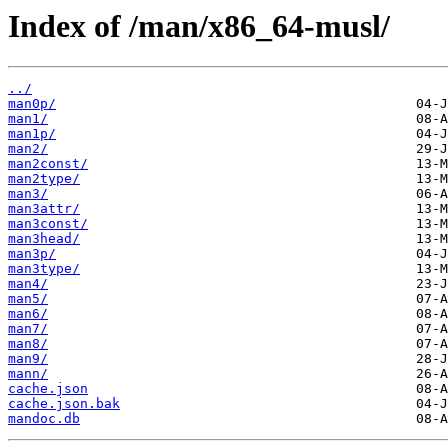
Index of /man/x86_64-musl/
../
man0p/
man1/
man1p/
man2/
man2const/
man2type/
man3/
man3attr/
man3const/
man3head/
man3p/
man3type/
man4/
man5/
man6/
man7/
man8/
man9/
mann/
cache.json
cache.json.bak
mandoc.db